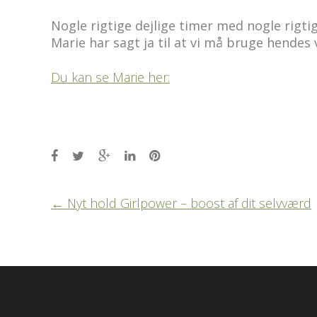
Nogle rigtige dejlige timer med nogle rigti
Marie har sagt ja til at vi må bruge hendes
Du kan se Marie her:
Post
←
Nyt hold Girlpower – boost af dit selvværd
navigation