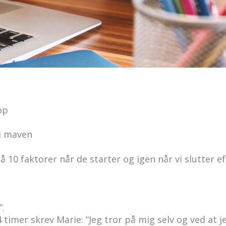
 i maven”.
op
i maven
 10 faktorer når de starter og igen når vi slutter e
”.
 timer skrev Marie: “Jeg tror på mig selv og ved at j