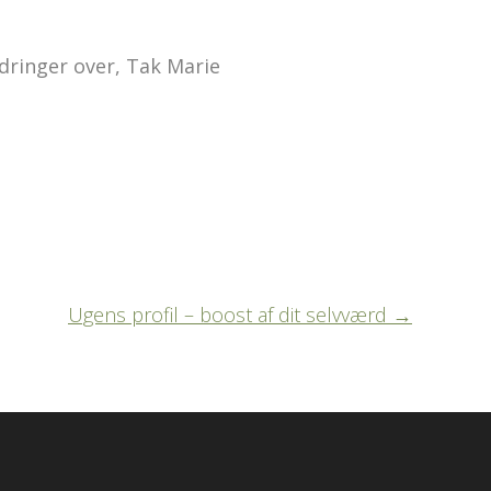
ndringer over, Tak Marie
Ugens profil – boost af dit selvværd
→