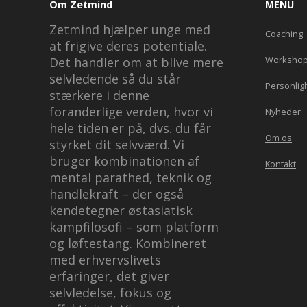
Om Zetmind
MENU
Zetmind hjælper unge med
Coaching
at frigive deres potentiale.
Worksho
Det handler om at blive mere
selvledende så du står
Personlig
stærkere i denne
foranderlige verden, hvor vi
Nyheder
hele tiden er på, dvs. du får
Om os
styrket dit selvværd. Vi
bruger kombinationen af
Kontakt
mental parathed, teknik og
handlekraft – der også
kendetegner østasiatisk
kampfilosofi – som platform
og løftestang. Kombineret
med erhvervslivets
erfaringer, det giver
selvledelse, fokus og