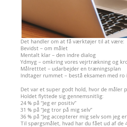
Et nyt hold trænede “Bestå eksamen med ro
Det handler om at få værktøjer til at være:
Bevidst – om målet
Mentalt klar – den indre dialog
Ydmyg
– omkring vores vejrtrækning og kr
Målretttet – udarbejder en træningsplan
Indtager rummet – bestå eksamen med ro 
Det var et super godt hold, hvor de måler på
Holdet flyttede sig gennemsnitlig:
24 % på “Jeg er positiv”
31 % på “Jeg tror på mig selv”
36 % på “Jeg accepterer mig selv som jeg er
Til spørgsmålet, hvad har du fået ud af de 4