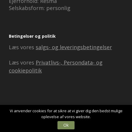
Ejerforhold: Resma
Selskabsform: personlig
Betingelser og politik
Læs vores
salgs- og leveringsbetingelser
Læs vores
Privatlivs-, Persondata- og
cookiepolitik
Vi anvender cookies for at sikre at vi giver dig den bedst mulige
oplevelse af vores website.
© 2026
Zetmind
All Rights Reserved.
Ok