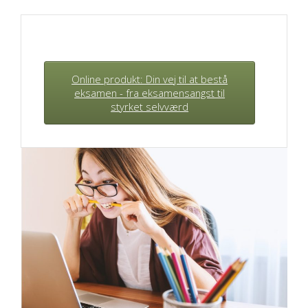
Online produkt: Din vej til at bestå
eksamen - fra eksamensangst til
styrket selvværd