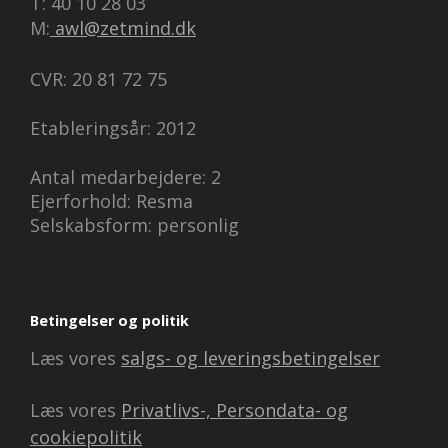
T: 40 10 28 03
M:
awl@zetmind.dk
CVR: 20 81 72 75
Etableringsår: 2012
Antal medarbejdere: 2
Ejerforhold: Resma
Selskabsform: personlig
Betingelser og politik
Læs vores
salgs- og leveringsbetingelser
Læs vores
Privatlivs-, Persondata- og
cookiepolitik