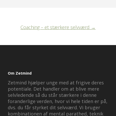
Post
Coaching – et stærkere selvværd
→
navigation
Om Zetmind
Zetmind hjælper unge med at frigive deres
potentiale. Det handler om at blive mere
selvledende så du står stærkere i denne
foranderlige verden, hvor vi hele tiden er på,
dvs. du får styrket dit selvværd. Vi bruger
kombinationen af mental parathed, teknik