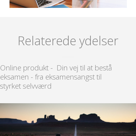
Relaterede ydelser
Online produkt - Din vej til at bestå
eksamen - fra eksamensangst til
styrket selvværd