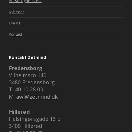
Personlighedstest
Nyheder
Om os
Kontakt
Kontakt Zetmind
Fredensborg
Vilhelmsro 140
3480 Fredensborg
T: 40 10 28 03
M:
awl@zetmind.dk
Hillerød
Helsingørsgade 13 b
3400 Hillerød