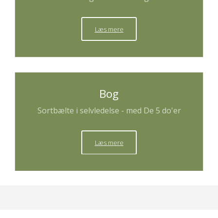
Læs mere
Bog
Sortbælte i selvledelse - med De 5 do'er
Læs mere