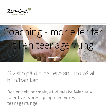
Coaching - mor eller far
til en teenager/ung
Giv slip på din datter/søn - tro på at
hun/han kan
Det er helt normalt, at vi måske føler at vi
taler hver vores sprog med vores
teenager/unge.